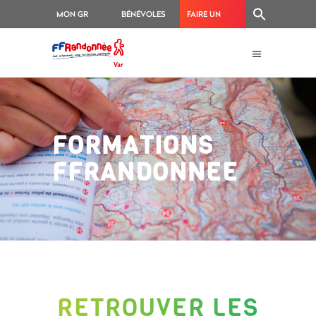
MON GR
BÉNÉVOLES
FAIRE UN
®
DON
FORMATIONS
FFRANDONNEE
RETROUVER LES