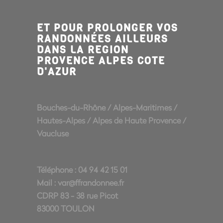
ET POUR PROLONGER VOS
RANDONNÉES AILLEURS
DANS LA REGION
PROVENCE ALPES COTE
D'AZUR
Bouches-du-Rhône
/
Alpes-Maritimes
/
Hautes-Alpes
/
Alpes de Haute Provence
/
Vaucluse
Téléphone : 04 94 42 15 01
Mail :
var@ffrandonnee.fr
CDRP 83 - 38 rue Picot
83000 TOULON