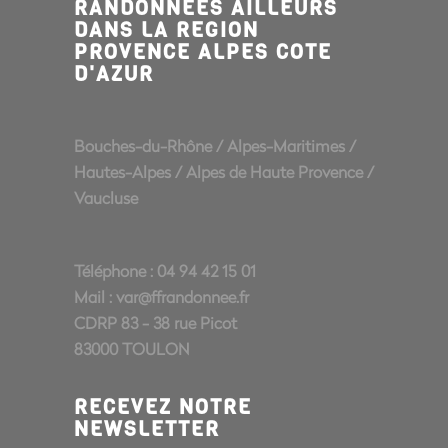
RANDONNÉES AILLEURS
DANS LA REGION
PROVENCE ALPES COTE
D'AZUR
Bouches-du-Rhône
/
Alpes-Maritimes
/
Hautes-Alpes
/
Alpes de Haute Provence
/
Vaucluse
Téléphone : 04 94 42 15 01
Mail :
var@ffrandonnee.fr
CDRP 83 - 38 rue Picot
83000 TOULON
RECEVEZ NOTRE
NEWSLETTER