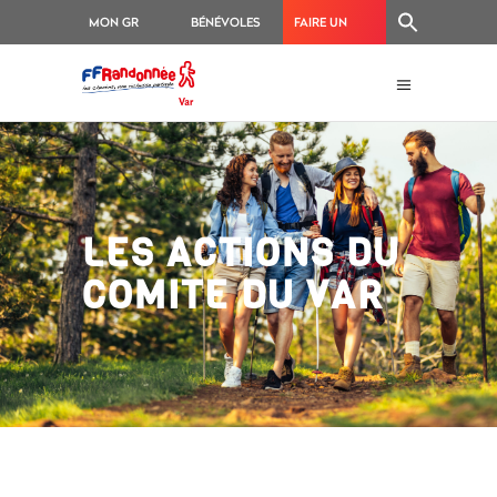
MON GR
BÉNÉVOLES
FAIRE UN
®
DON
LES ACTIONS DU
COMITE DU VAR