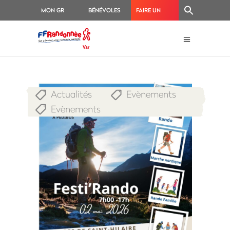
MON GR
BÉNÉVOLES
FAIRE UN
®
DON
Actualités
Evènements
,
,
Evènements