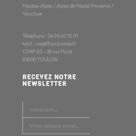
Hautes-Alpes
/
Alpes de Haute Provence
/
Vaucluse
Téléphone : 04 94 42 15 01
Mail :
var@ffrandonnee.fr
CDRP 83 - 38 rue Picot
83000 TOULON
RECEVEZ NOTRE
NEWSLETTER