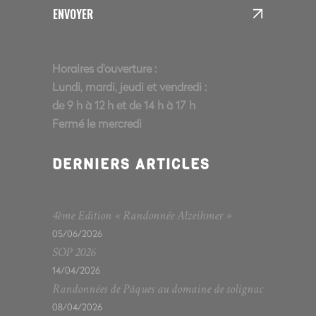
ENVOYER
Horaires d'ouverture :
Lundi, mardi, jeudi et vendredi :
de 9 h à 12 h et de 14 h à 17 h
Fermé le mercredi
DERNIERS ARTICLES
4ème Edition « Randonnée Alzeihmer »
05/06/2026
SOP 2026
14/04/2026
Randonnées de Pâques au domaine de solignac
08/04/2026