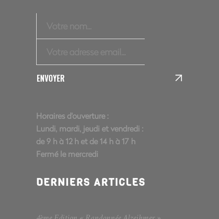
ENVOYER
Horaires d'ouverture :
Lundi, mardi, jeudi et vendredi :
de 9 h à 12 h et de 14 h à 17 h
Fermé le mercredi
DERNIERS ARTICLES
4ème Edition « Randonnée Alzeihmer »