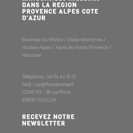
DANS LA REGION
PROVENCE ALPES COTE
D'AZUR
Bouches-du-Rhône
/
Alpes-Maritimes
/
Hautes-Alpes
/
Alpes de Haute Provence
/
Vaucluse
Téléphone : 04 94 42 15 01
Mail :
var@ffrandonnee.fr
CDRP 83 - 38 rue Picot
83000 TOULON
RECEVEZ NOTRE
NEWSLETTER