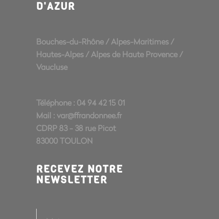
D'AZUR
Bouches-du-Rhône
/
Alpes-Maritimes
/
Hautes-Alpes
/
Alpes de Haute Provence
/
Vaucluse
Téléphone : 04 94 42 15 01
Mail :
var@ffrandonnee.fr
CDRP 83 - 38 rue Picot
83000 TOULON
RECEVEZ NOTRE
NEWSLETTER