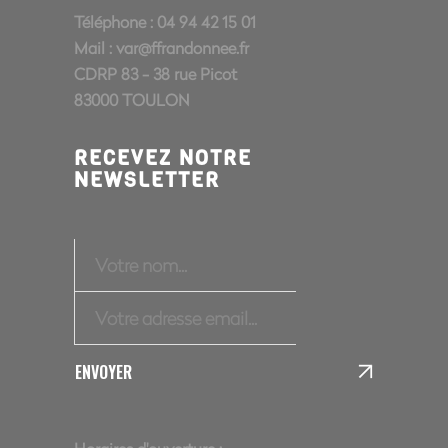
Téléphone : 04 94 42 15 01
Mail :
var@ffrandonnee.fr
CDRP 83 - 38 rue Picot
83000 TOULON
RECEVEZ NOTRE
NEWSLETTER
ENVOYER