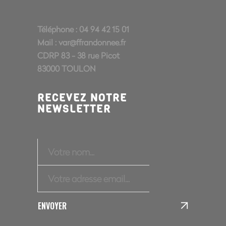
Téléphone : 04 94 42 15 01
Mail :
var@ffrandonnee.fr
CDRP 83 - 38 rue Picot
83000 TOULON
RECEVEZ NOTRE
NEWSLETTER
ENVOYER