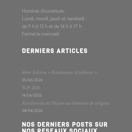
Horaires d'ouverture :
Lundi, mardi, jeudi et vendredi :
de 9 h à 12 h et de 14 h à 17 h
Fermé le mercredi
DERNIERS ARTICLES
4ème Edition « Randonnée Alzeihmer »
05/06/2026
SOP 2026
14/04/2026
Randonnées de Pâques au domaine de solignac
08/04/2026
NOS DERNIERS POSTS SUR
NOS RESEAUX SOCIAUX