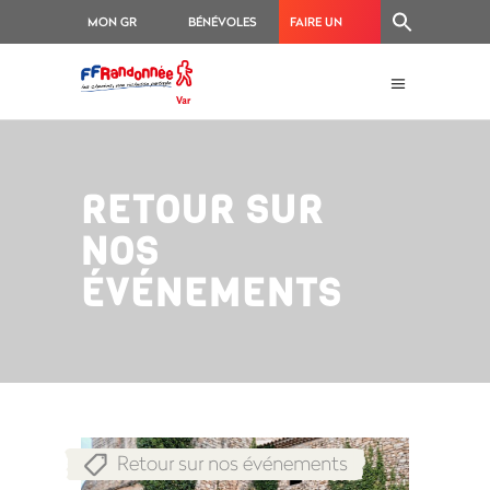
MON GR
BÉNÉVOLES
FAIRE UN
®
DON
RETOUR SUR
NOS
ÉVÉNEMENTS
Retour sur nos événements